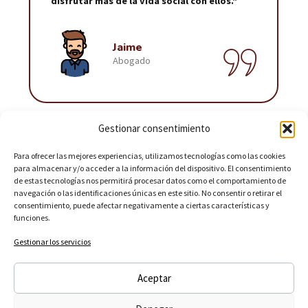
disfrutar más de la vida social con ellos."
Jaime
Abogado
Gestionar consentimiento
Para ofrecer las mejores experiencias, utilizamos tecnologías como las cookies
para almacenar y/o acceder a la información del dispositivo. El consentimiento
de estas tecnologías nos permitirá procesar datos como el comportamiento de
navegación o las identificaciones únicas en este sitio. No consentir o retirar el
consentimiento, puede afectar negativamente a ciertas características y
funciones.
Gestionar los servicios
Psicología,
Contacto
Textos
Newsletter
Aceptar
Coaching y
Legales
Angel
Mediación
Strasse
Aviso